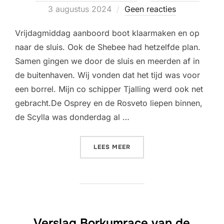
Geplaatst
3 augustus 2024
Geen reacties
op
Vrijdagmiddag aanboord boot klaarmaken en op
naar de sluis. Ook de Shebee had hetzelfde plan.
Samen gingen we door de sluis en meerden af in
de buitenhaven. Wij vonden dat het tijd was voor
een borrel. Mijn co schipper Tjalling werd ook net
gebracht.De Osprey en de Rosveto liepen binnen,
de Scylla was donderdag al …
“BORKUM RACE 2024 VANA
LEES MEER
Verslag Borkumrace van de