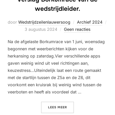
wedstrijdleider.
door
Wedstrijdzeilenlauwersoog
Archief 2024
Geplaatst
3 augustus 2024
Geen reacties
op
Na de afgelaste Borkumrace van 1 juni, woensdag
begonnen met weerberichten kijken voor de
herkansing op zaterdag.Vier verschillende apps
gaven weinig wind uit veel richtingen aan,
keuzestress…Uiteindelijk laat een route gemaakt
met de startlijn tussen de Z5a en de Z6, dit
voorkomt een kruisrak bij weinig wind tussen de
veerboten en heeft als voordeel dat …
“VERSLAG BORKUMRACE VA
LEES MEER