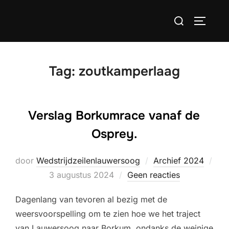
Ga
Zoek
naar
TOGGLE
naar:
de
inhoud
Tag:
zoutkamperlaag
Verslag Borkumrace vanaf de
Osprey.
door
Wedstrijdzeilenlauwersoog
Archief 2024
Geplaatst
3 augustus 2024
Geen reacties
op
Dagenlang van tevoren al bezig met de
weersvoorspelling om te zien hoe we het traject
van Lauwersoog naar Borkum, ondanks de weinige