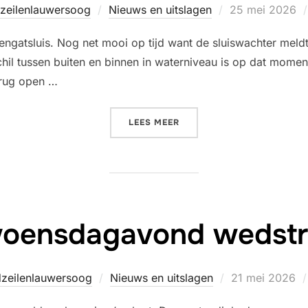
Geplaatst
dzeilenlauwersoog
Nieuws en uitslagen
25 mei 2026
op
engatsluis. Nog net mooi op tijd want de sluiswachter meldt
hil tussen buiten en binnen in waterniveau is op dat moment
brug open …
“ZATERDAG 23 MEI 2026, 
LEES MEER
woensdagavond wedstri
Geplaatst
dzeilenlauwersoog
Nieuws en uitslagen
21 mei 2026
op