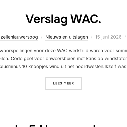
Verslag WAC.
Geplaatst
dzeilenlauwersoog
Nieuws en uitslagen
15 juni 2026
op
svoorspellingen voor deze WAC wedstrijd waren voor sommi
eilen. Code geel voor onweersbuien met kans op windstoten
plusminus 10 knoopjes wind uit het noordwesten.Ikzelf was 
“VERSLAG WAC.”
LEES MEER