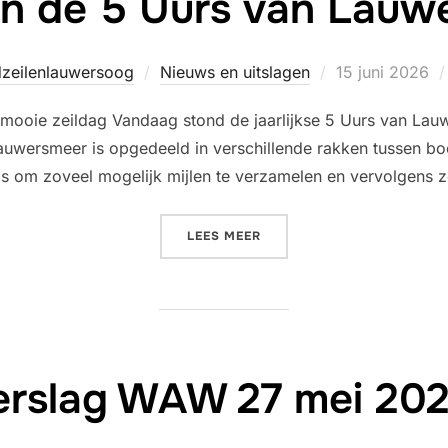
in de 5 Uurs van Lauw
Geplaatst
dzeilenlauwersoog
Nieuws en uitslagen
15 juni 2026
op
mooie zeildag Vandaag stond de jaarlijkse 5 Uurs van La
Lauwersmeer is opgedeeld in verschillende rakken tussen bo
s om zoveel mogelijk mijlen te verzamelen en vervolgens zo
“HJOED IN DE 5 UURS VAN
LEES MEER
erslag WAW 27 mei 202