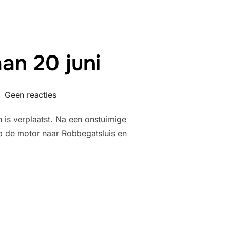
an 20 juni
Geen reacties
 is verplaatst. Na een onstuimige
p de motor naar Robbegatsluis en
E VJR BAAN 20 JUNI”