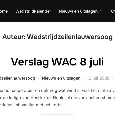
ome
Wedstrijdkalender
Nieuws en uitslagen
O
Auteur:
Wedstrijdzeilenlauwersoog
Verslag WAC 8 juli
Geplaatst
dzeilenlauwersoog
Nieuws en uitslagen
12 juli 2026
op
ame temperatuur en ook nog wat wind al was het niet zo ve
de Indigo van Hendrik uit Hooksiel die voor het eerst mee d
 driehoeksbaan ligt met het korte …