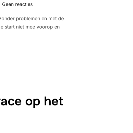
Geen reacties
p zonder problemen en met de
e start niet mee voorop en
6.”
race op het