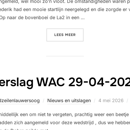
gemeld, wel mooi zo’n vloot. De omstandigheden waren prac
ederik had een mooie startlijn neergelegd en die zorgde er 
 Op naar de bovenboei de La2 in een …
“VERSLAG WOENSDAGAVON
LEES MEER
erslag WAC 29-04-20
Geplaatst
dzeilenlauwersoog
Nieuws en uitslagen
4 mei 2026
op
iddellijk een om niet te vergeten, prachtig weer een beetj
hadden zich aangemeld voor deze wedstrijd , dus we hebben