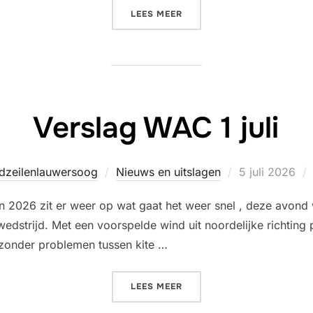
“VERSLAG WAC 8 JULI”
LEES MEER
Verslag WAC 1 juli
Geplaatst
jdzeilenlauwersoog
Nieuws en uitslagen
5 juli 2026
op
van 2026 zit er weer op wat gaat het weer snel , deze avond
strijd. Met een voorspelde wind uit noordelijke richting 
p zonder problemen tussen kite …
“VERSLAG WAC 1 JULI”
LEES MEER