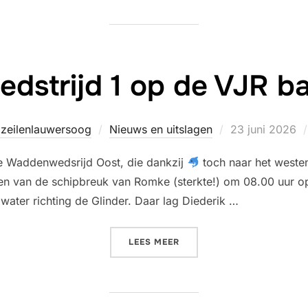
strijd 1 op de VJR ba
Geplaatst
dzeilenlauwersoog
Nieuws en uitslagen
23 juni 2026
op
de Waddenwedsrijd Oost, die dankzij
toch naar het westen
en van de schipbreuk van Romke (sterkte!) om 08.00 uur o
gwater richting de Glinder. Daar lag Diederik …
“WADDENWEDSTRIJD 1 OP D
LEES MEER