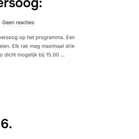
ersoog:
Geen reacties
uwersoog op het programma. Een
eien. Elk rak mag maximaal drie
 dicht mogelijk bij 15.00 …
 LAUWERSOOG:”
6.