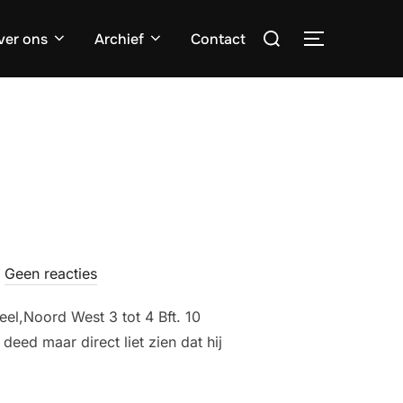
Zoek
ver ons
Archief
Contact
TOGGLE ZI
naar:
Geen reacties
el,Noord West 3 tot 4 Bft. 10
eed maar direct liet zien dat hij