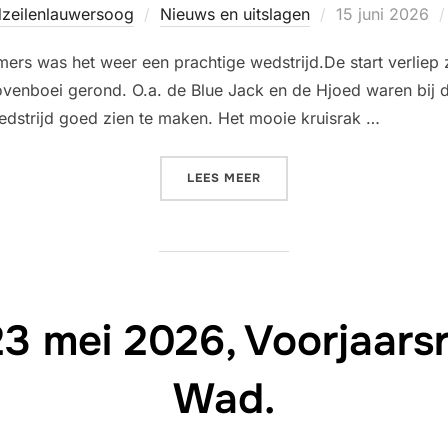
Geplaatst
dzeilenlauwersoog
Nieuws en uitslagen
15 juni 2026
op
mers was het weer een prachtige wedstrijd.De start verlie
venboei gerond. O.a. de Blue Jack en de Hjoed waren bij d
edstrijd goed zien te maken. Het mooie kruisrak …
“VERSLAG WAW 27 MEI 202
LEES MEER
3 mei 2026, Voorjaars
Wad.