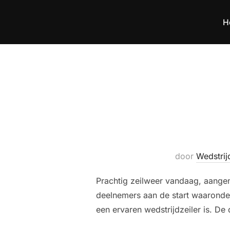
Ga
naar
H
de
inhoud
door
Wedstrij
Prachtig zeilweer vandaag, aangen
deelnemers aan de start waaronder 
een ervaren wedstrijdzeiler is. De