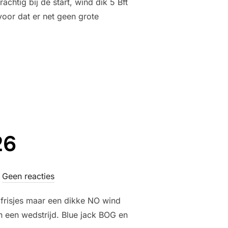
htig bij de start, wind dik 5 Bft
voor dat er net geen grote
D WEDSTRIJD 20 MEI”
26
Geen reacties
e frisjes maar een dikke NO wind
 een wedstrijd. Blue jack BOG en