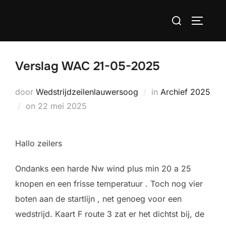
Ga
Zoek
naar
TOGGLE
naar:
de
inhoud
Verslag WAC 21-05-2025
door
Wedstrijdzeilenlauwersoog
in
Archief 2025
Geplaatst
on
22 mei 2025
op
Hallo zeilers
Ondanks een harde Nw wind plus min 20 a 25
knopen en een frisse temperatuur . Toch nog vier
boten aan de startlijn , net genoeg voor een
wedstrijd. Kaart F route 3 zat er het dichtst bij, de