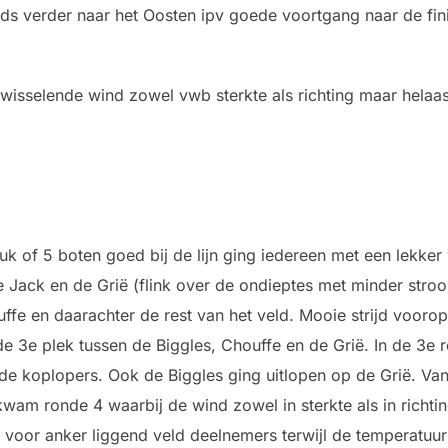
s verder naar het Oosten ipv goede voortgang naar de fini
k wisselende wind zowel vwb sterkte als richting maar hela
uk of 5 boten goed bij de lijn ging iedereen met een lekker
 Jack en de Grië (flink over de ondieptes met minder stroo
ffe en daarachter de rest van het veld. Mooie strijd voorop
de 3e plek tussen de Biggles, Chouffe en de Grië. In de 3e 
de koplopers. Ook de Biggles ging uitlopen op de Grië. Va
kwam ronde 4 waarbij de wind zowel in sterkte als in richti
en voor anker liggend veld deelnemers terwijl de temperatuu