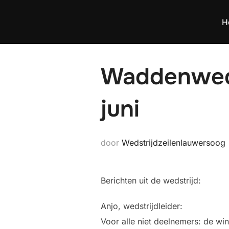
Ga
naar
H
de
inhoud
Waddenweds
juni
door
Wedstrijdzeilenlauwersoog
Berichten uit de wedstrijd:
Anjo, wedstrijdleider:
Voor alle niet deelnemers: de wi