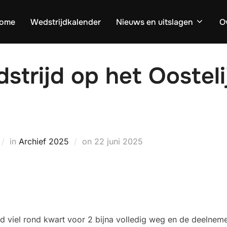
ome
Wedstrijdkalender
Nieuws en uitslagen
O
trijd op het Oosteli
Geplaatst
in
Archief 2025
on
22 juni 2025
op
nd viel rond kwart voor 2 bijna volledig weg en de deelneme