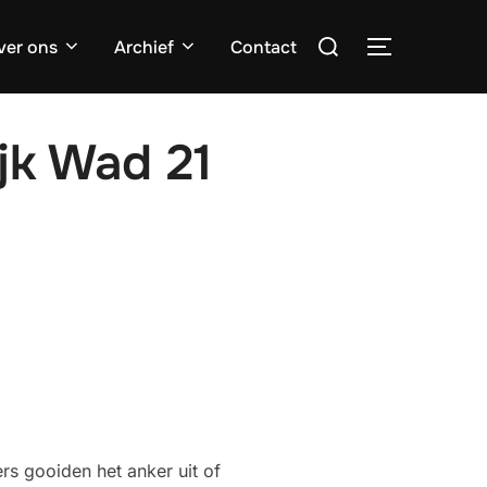
Zoek
ver ons
Archief
Contact
TOGGLE ZI
naar:
jk Wad 21
rs gooiden het anker uit of