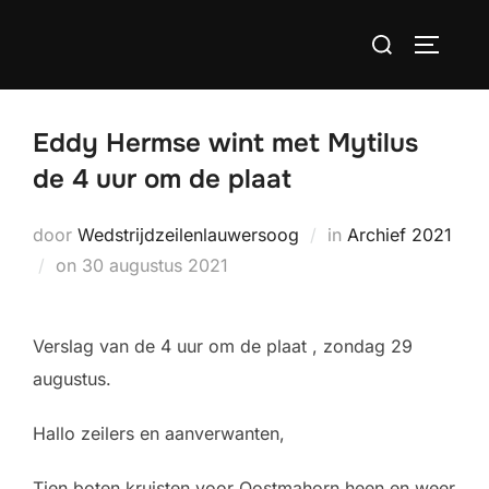
Ga
Zoek
naar
TOGGLE
naar:
de
inhoud
Eddy Hermse wint met Mytilus
de 4 uur om de plaat
door
Wedstrijdzeilenlauwersoog
in
Archief 2021
Geplaatst
on
30 augustus 2021
op
Verslag van de 4 uur om de plaat , zondag 29
augustus.
Hallo zeilers en aanverwanten,
Tien boten kruisten voor Oostmahorn heen en weer