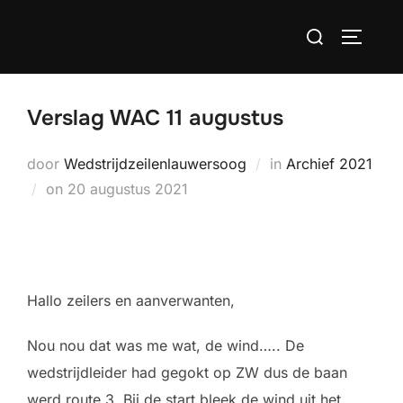
Ga
Zoek
naar
TOGGLE
naar:
de
inhoud
Verslag WAC 11 augustus
door
Wedstrijdzeilenlauwersoog
in
Archief 2021
Geplaatst
on
20 augustus 2021
op
Hallo zeilers en aanverwanten,
Nou nou dat was me wat, de wind….. De
wedstrijdleider had gegokt op ZW dus de baan
werd route 3. Bij de start bleek de wind uit het