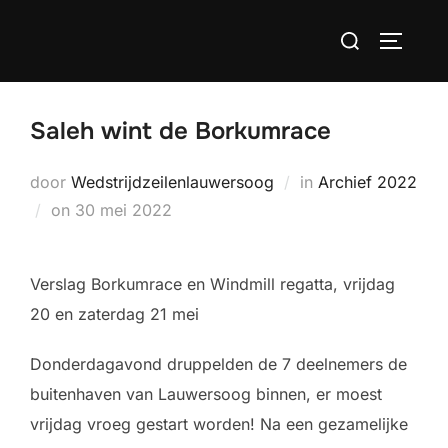
Ga
Zoek
naar
TOGGLE
naar:
de
inhoud
Saleh wint de Borkumrace
door
Wedstrijdzeilenlauwersoog
in
Archief 2022
Geplaatst
on
30 mei 2022
op
Verslag Borkumrace en Windmill regatta, vrijdag
20 en zaterdag 21 mei
Donderdagavond druppelden de 7 deelnemers de
buitenhaven van Lauwersoog binnen, er moest
vrijdag vroeg gestart worden! Na een gezamelijke