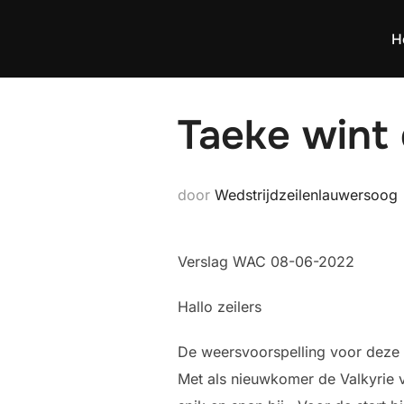
Ga
naar
H
de
inhoud
Taeke wint
door
Wedstrijdzeilenlauwersoog
Verslag WAC 08-06-2022
Hallo zeilers
De weersvoorspelling voor deze 
Met als nieuwkomer de Valkyrie v