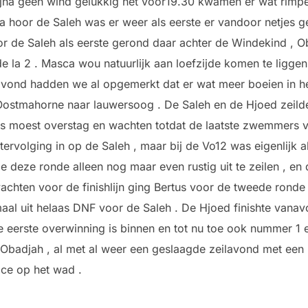
 bijna geen wind gelukkig net voor19.30 kwamen er wat rimpe
ja hoor de Saleh was er weer als eerste er vandoor netjes 
or de Saleh als eerste gerond daar achter de Windekind , 
de la 2 . Masca wou natuurlijk aan loefzijde komen te ligge
avond hadden we al opgemerkt dat er wat meer boeien in h
ostmahorne naar lauwersoog . De Saleh en de Hjoed zeild
rs moest overstag en wachten totdat de laatste zwemmers v
ervolging in op de Saleh , maar bij de Vo12 was eigenlijk 
 deze ronde alleen nog maar even rustig uit te zeilen , en
wachten voor de finishlijn ging Bertus voor de tweede ronde
aal uit helaas DNF voor de Saleh . De Hjoed finishte vanav
e eerste overwinning is binnen en tot nu toe ook nummer 1
Obadjah , al met al weer een geslaagde zeilavond met een 
ace op het wad .