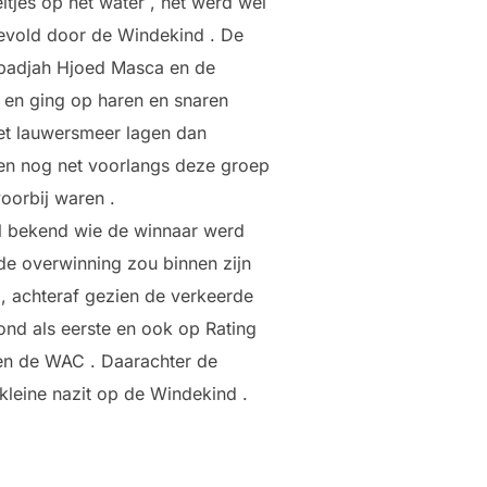
ltjes op het water , het werd wel
gevold door de Windekind . De
Obadjah Hjoed Masca en de
n en ging op haren en snaren
et lauwersmeer lagen dan
en nog net voorlangs deze groep
oorbij waren .
al bekend wie de winnaar werd
 de overwinning zou binnen zijn
 , achteraf gezien de verkeerde
ond als eerste en ook op Rating
 en de WAC . Daarachter de
kleine nazit op de Windekind .