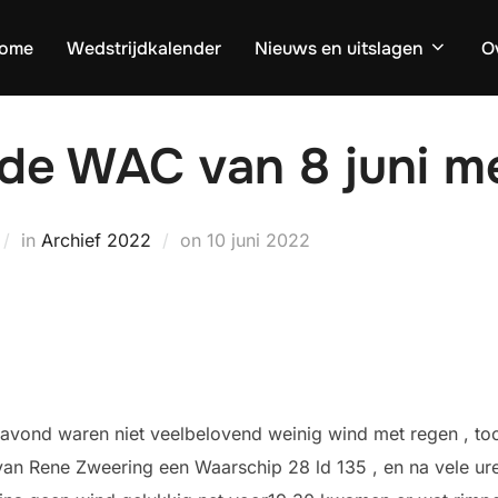
ome
Wedstrijdkalender
Nieuws en uitslagen
O
 de WAC van 8 juni m
Geplaatst
in
Archief 2022
on
10 juni 2022
op
avond waren niet veelbelovend weinig wind met regen , to
an Rene Zweering een Waarschip 28 ld 135 , en na vele ure