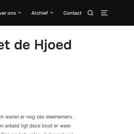
Zoek
ver ons
Archief
Contact
TOGGLE ZI
naar:
et de Hjoed
ch waren er nog zes deelnemers .
n arbeid ligt deze boot er weer