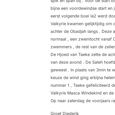
spik en span bij . Voor de start
bijna een voordewindse start en 
eerst volgende boei la2 werd do
Valkyrie kwamen gelijktijdig om 
achter de Obadjah langs . Deze 
normaal , een zwemtocht vanaf O
zwemmers , de rest van de zeile
De Hjoed van Taeke zette de acht
van deze avond . De Saleh hoefde
geweest . In plaats van 3min te 
keuze de wind ging erbijna helem
nummer 1 , Taeke gefeliciteerd d
Valkyrie Masca Windekind en de 
Op naar zaterdag de voorjaars r
Groet Diederik