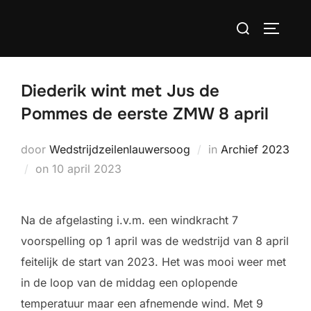
Ga
Zoek
naar
TOGGLE
naar:
de
inhoud
Diederik wint met Jus de
Pommes de eerste ZMW 8 april
door
Wedstrijdzeilenlauwersoog
in
Archief 2023
Geplaatst
on
10 april 2023
op
Na de afgelasting i.v.m. een windkracht 7
voorspelling op 1 april was de wedstrijd van 8 april
feitelijk de start van 2023. Het was mooi weer met
in de loop van de middag een oplopende
temperatuur maar een afnemende wind. Met 9