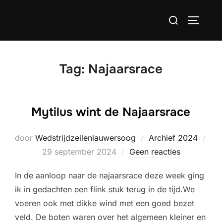
Ga
Zoek
naar
TOGGLE
naar:
de
inhoud
Tag:
Najaarsrace
Mytilus wint de Najaarsrace
door
Wedstrijdzeilenlauwersoog
Archief 2024
Geplaatst
29 september 2024
Geen reacties
op
In de aanloop naar de najaarsrace deze week ging
ik in gedachten een flink stuk terug in de tijd.We
voeren ook met dikke wind met een goed bezet
veld. De boten waren over het algemeen kleiner en