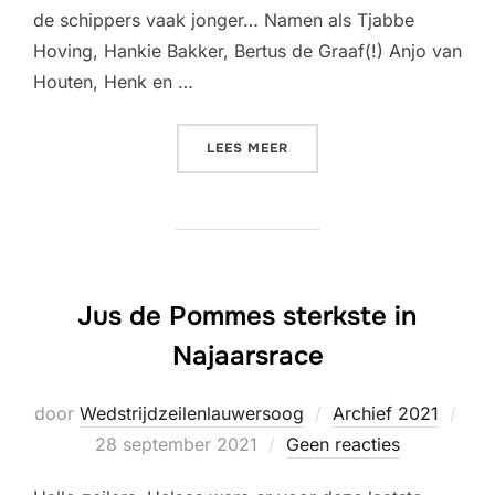
de schippers vaak jonger… Namen als Tjabbe
Hoving, Hankie Bakker, Bertus de Graaf(!) Anjo van
Houten, Henk en …
“MYTILUS WINT DE NAJAA
LEES MEER
Jus de Pommes sterkste in
Najaarsrace
door
Wedstrijdzeilenlauwersoog
Archief 2021
Geplaatst
28 september 2021
Geen reacties
op