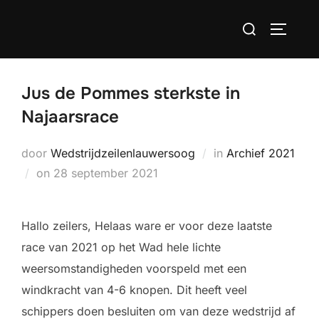
Ga
Zoek
naar
TOGGLE
naar:
de
inhoud
Jus de Pommes sterkste in
Najaarsrace
door
Wedstrijdzeilenlauwersoog
in
Archief 2021
Geplaatst
on
28 september 2021
op
Hallo zeilers, Helaas ware er voor deze laatste
race van 2021 op het Wad hele lichte
weersomstandigheden voorspeld met een
windkracht van 4-6 knopen. Dit heeft veel
schippers doen besluiten om van deze wedstrijd af