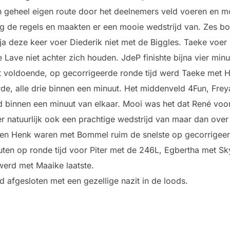
geheel eigen route door het deelnemers veld voeren en moo
ig de regels en maakten er een mooie wedstrijd van. Zes bo
a deze keer voer Diederik niet met de Biggles. Taeke voer
Lave niet achter zich houden. JdeP finishte bijna vier minu
t voldoende, op gecorrigeerde ronde tijd werd Taeke met H
e, alle drie binnen een minuut. Het middenveld 4Fun, Frey
d binnen een minuut van elkaar. Mooi was het dat René voor
er natuurlijk ook een prachtige wedstrijd van maar dan ove
 en Henk waren met Bommel ruim de snelste op gecorrigee
uten op ronde tijd voor Piter met de 246L, Egbertha met S
werd met Maaike laatste.
 afgesloten met een gezellige nazit in de loods.