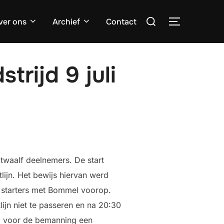
Zoek
ver ons
Archief
Contact
TOGGLE ZI
naar:
rijd 9 juli
twaalf deelnemers. De start
lijn. Het bewijs hiervan werd
j starters met Bommel voorop.
ijn niet te passeren en na 20:30
el voor de bemanning een