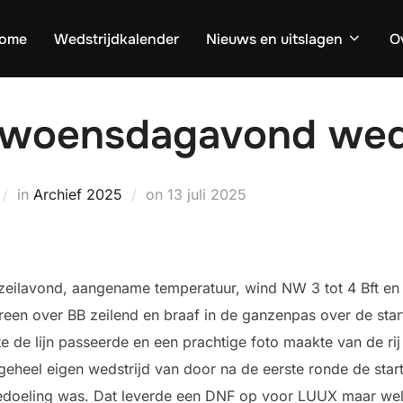
ome
Wedstrijdkalender
Nieuws en uitslagen
O
woensdagavond wedst
Geplaatst
in
Archief 2025
on
13 juli 2025
op
zeilavond, aangename temperatuur, wind NW 3 tot 4 Bft en 
ereen over BB zeilend en braaf in de ganzenpas over de start
e de lijn passeerde en een prachtige foto maakte van de ri
heel eigen wedstrijd van door na de eerste ronde de startl
de bedoeling was. Dat leverde een DNF op voor LUUX maar w