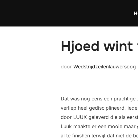
Ga
naar
H
de
inhoud
Hjoed wint 
door
Wedstrijdzeilenlauwersoog
Dat was nog eens een prachtige 
verliep heel gedisciplineerd, ied
door LUUX geleverd die als eerst
Luuk maakte er een mooie maar ge
al te finishen terwijl dat niet 