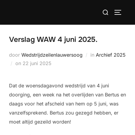
Ga
Zoek
naar
TOGGLE
naar:
de
inhoud
Verslag WAW 4 juni 2025.
door
Wedstrijdzeilenlauwersoog
in
Archief 2025
Geplaatst
on
22 juni 2025
op
Dat de woensdagavond wedstrijd van 4 juni
doorging, een week na het overlijden van Bertus en
daags voor het afscheid van hem op 5 juni, was
vanzelfsprekend. Bertus zou gezegd hebben, er
moet altijd gezeild worden!