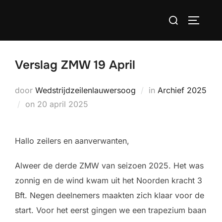
Ga
Zoek
naar
TOGGLE
naar:
de
inhoud
Verslag ZMW 19 April
door
Wedstrijdzeilenlauwersoog
in
Archief 2025
Geplaatst
on
20 april 2025
op
Hallo zeilers en aanverwanten,
Alweer de derde ZMW van seizoen 2025. Het was
zonnig en de wind kwam uit het Noorden kracht 3
Bft. Negen deelnemers maakten zich klaar voor de
start. Voor het eerst gingen we een trapezium baan