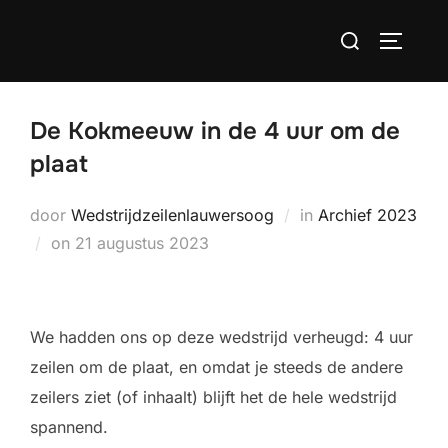
Ga
Zoek
naar
TOGGLE
naar:
de
inhoud
De Kokmeeuw in de 4 uur om de
plaat
door
Wedstrijdzeilenlauwersoog
in
Archief 2023
Geplaatst
on
21 augustus 2023
op
We hadden ons op deze wedstrijd verheugd: 4 uur
zeilen om de plaat, en omdat je steeds de andere
zeilers ziet (of inhaalt) blijft het de hele wedstrijd
spannend.