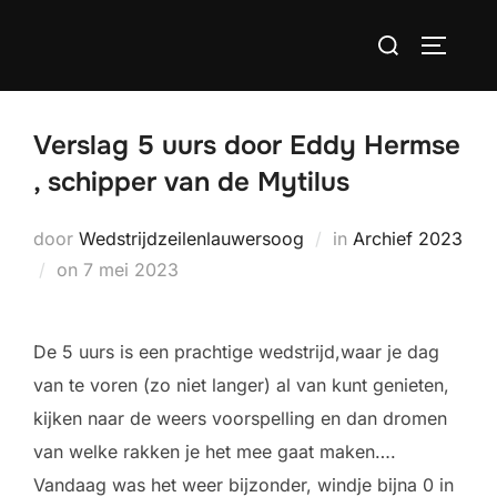
Ga
Zoek
naar
TOGGLE
naar:
de
inhoud
Verslag 5 uurs door Eddy Hermse
, schipper van de Mytilus
door
Wedstrijdzeilenlauwersoog
in
Archief 2023
Geplaatst
on
7 mei 2023
op
De 5 uurs is een prachtige wedstrijd,waar je dag
van te voren (zo niet langer) al van kunt genieten,
kijken naar de weers voorspelling en dan dromen
van welke rakken je het mee gaat maken….
Vandaag was het weer bijzonder, windje bijna 0 in