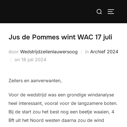
Ga
Zoek
naar
TOGGLE
naar:
de
inhoud
Jus de Pommes wint WAC 17 juli
door
Wedstrijdzeilenlauwersoog
in
Archief 2024
Geplaatst
on
18 juli 2024
op
Zeilers en aanverwanten,
Voor de wedstrijd was een grondige windanalyse
heel interessant, vooral voor de langzamere boten.
Bij de start zou het best nog een beetje waaien, 4
Bft uit het Noord westen daarna zou de wind