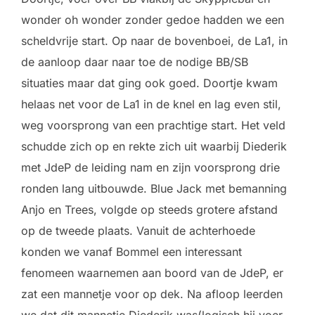
wonder oh wonder zonder gedoe hadden we een
scheldvrije start. Op naar de bovenboei, de La1, in
de aanloop daar naar toe de nodige BB/SB
situaties maar dat ging ook goed. Doortje kwam
helaas net voor de La1 in de knel en lag even stil,
weg voorsprong van een prachtige start. Het veld
schudde zich op en rekte zich uit waarbij Diederik
met JdeP de leiding nam en zijn voorsprong drie
ronden lang uitbouwde. Blue Jack met bemanning
Anjo en Trees, volgde op steeds grotere afstand
op de tweede plaats. Vanuit de achterhoede
konden we vanaf Bommel een interessant
fenomeen waarnemen aan boord van de JdeP, er
zat een mannetje voor op dek. Na afloop leerden
we dat dit mannetje Diederik was(logisch hij voer