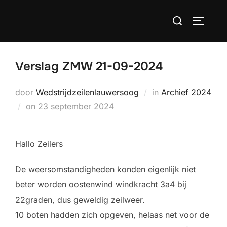
Ga
Zoek
naar
TOGGLE
naar:
de
inhoud
Verslag ZMW 21-09-2024
door
Wedstrijdzeilenlauwersoog
in
Archief 2024
Geplaatst
on
23 september 2024
op
Hallo Zeilers
De weersomstandigheden konden eigenlijk niet
beter worden oostenwind windkracht 3a4 bij
22graden, dus geweldig zeilweer.
10 boten hadden zich opgeven, helaas net voor de