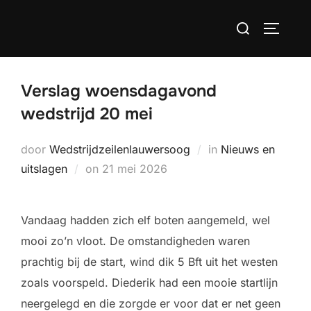
Ga
Zoek
naar
TOGGLE
naar:
de
inhoud
Verslag woensdagavond
wedstrijd 20 mei
door
Wedstrijdzeilenlauwersoog
in
Nieuws en
Geplaatst
uitslagen
on
21 mei 2026
op
Vandaag hadden zich elf boten aangemeld, wel
mooi zo’n vloot. De omstandigheden waren
prachtig bij de start, wind dik 5 Bft uit het westen
zoals voorspeld. Diederik had een mooie startlijn
neergelegd en die zorgde er voor dat er net geen